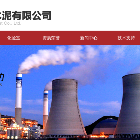
化验室
资质荣誉
新闻中心
技术支持