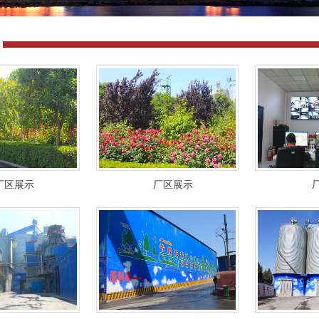
厂区展示
厂区展示