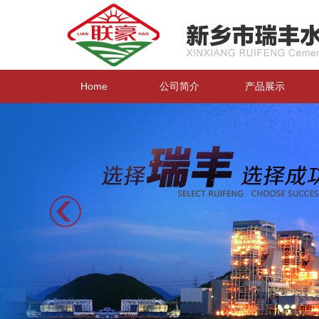
Home
公司简介
产品展示