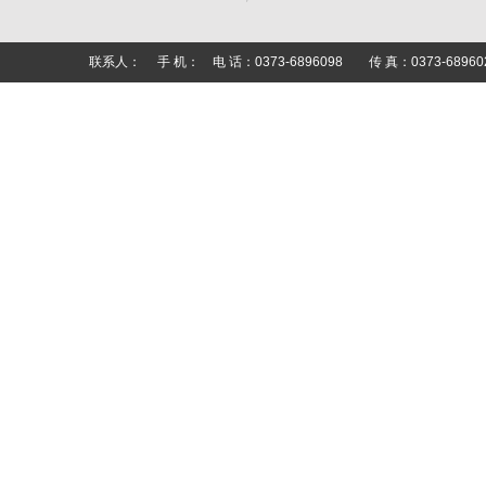
联系人： 手 机： 电 话：0373-6896098 传 真：0373-6896